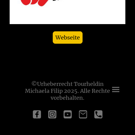
Webseite
©Urheberrecht Tourheldin
Michaela Filip 2025. Alle Rechte
vorbehalten.