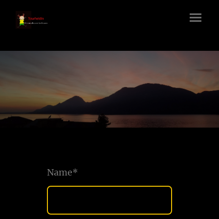
Name
*