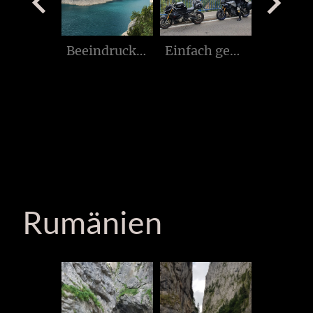
Einfach genial
Piva Canion
Kurvig und schön
Rumänien