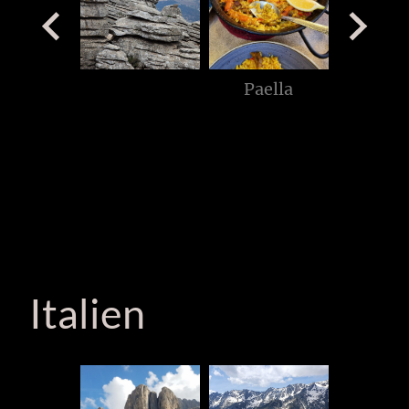
Paella
Stierkampfarena
Das Tor
Italien