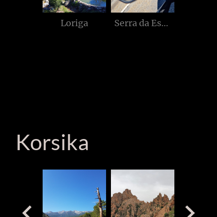
Serra da Estrela Nature Park
Portugal Landesinnere
Lissabon
Korsika